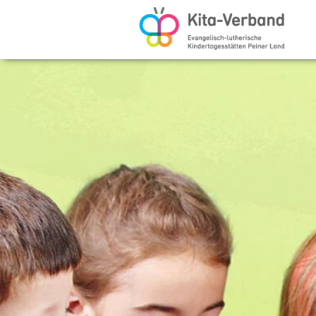
Ev.-
luth.
Kindertagesstättenv
Peiner
Land
-
Bewerbungsportal
Kita-
Verband
Peine