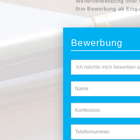
Weiterverwendung Ihrer U
Ihre Bewerbung ab Einga
Bewerbung
Bewerbung als
Name
Konfession
Telefonnummer