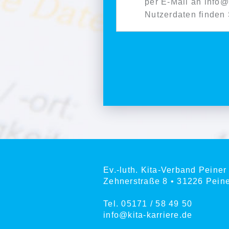
per E-Mail an info@
Nutzerdaten finden 
Bewerbung absenden
Ev.-luth. Kita-Verband Peiner
Zehnerstraße 8 • 31226 Pein
Tel. 05171 / 58 49 50
info@kita-karriere.de