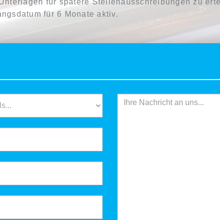
nterlagen für spätere Stellenausschreibungen zu ertei
ngsdatum für 6 Monate aktiv.
Ihre Nachricht an uns