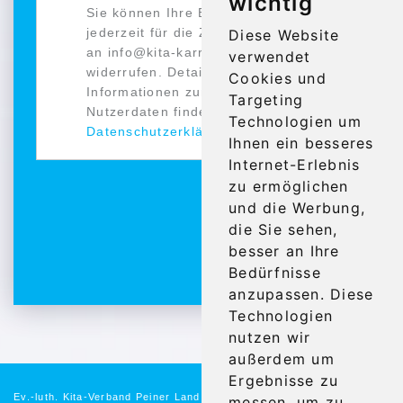
wichtig
Sie können Ihre Einwilligung
jederzeit für die Zukunft per E-Mail
Diese Website
an info@kita-karriere.de
verwendet
widerrufen. Detaillierte
Cookies und
Informationen zum Umgang mit
Targeting
Nutzerdaten finden Sie in unserer
Technologien um
Datenschutzerklärung
.
Ihnen ein besseres
Internet-Erlebnis
zu ermöglichen
Bewerbung
und die Werbung,
absenden
absenden
die Sie sehen,
besser an Ihre
Bedürfnisse
anzupassen. Diese
Technologien
nutzen wir
außerdem um
Ergebnisse zu
Ev.-luth. Kita-Verband Peiner Land
messen, um zu