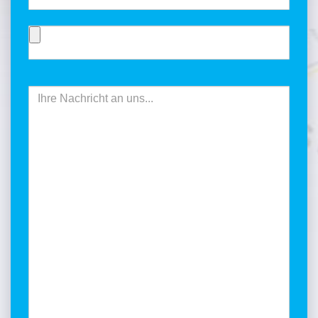
weitere
Bewerbungsunterlagen
hochladen
Ihre
Nachricht
an
uns